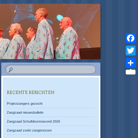
Faceb
Twitter
Delen
RECENTE BERICHTEN
Projectzangers gezocht
Zangzaad nieuwsbulletin
Zangzaad Schuifdeurenavond 2026
Zangzaad zoekt zangeressen