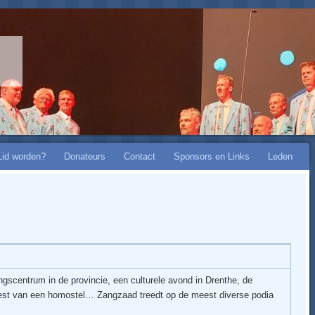
Lid worden?
Donateurs
Contact
Sponsors en Links
Leden
ngscentrum in de provincie, een culturele avond in Drenthe, de
feest van een homostel… Zangzaad treedt op de meest diverse podia