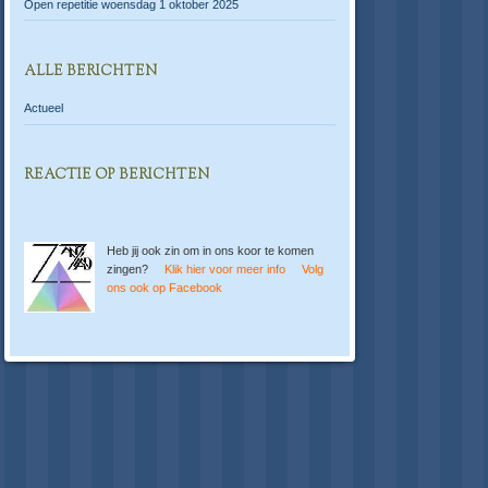
Open repetitie woensdag 1 oktober 2025
ALLE BERICHTEN
Actueel
REACTIE OP BERICHTEN
Heb jij ook zin om in ons koor te komen
zingen?
Klik hier voor meer info
Volg
ons ook op Facebook